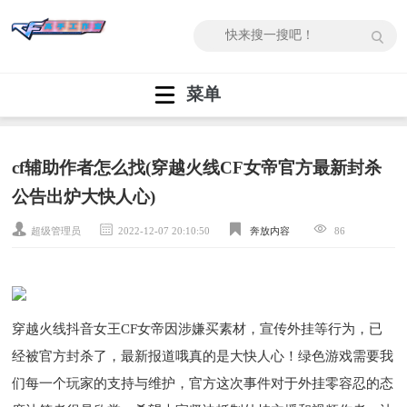
菜单
cf辅助作者怎么找(穿越火线CF女帝官方最新封杀
公告出炉大快人心)
超级管理员
2022-12-07 20:10:50
奔放内容
86
穿越火线抖音女王CF女帝因涉嫌买素材，宣传外挂等行为，已
经被官方封杀了，最新报道哦真的是大快人心！绿色游戏需要我
们每一个玩家的支持与维护，官方这次事件对于外挂零容忍的态